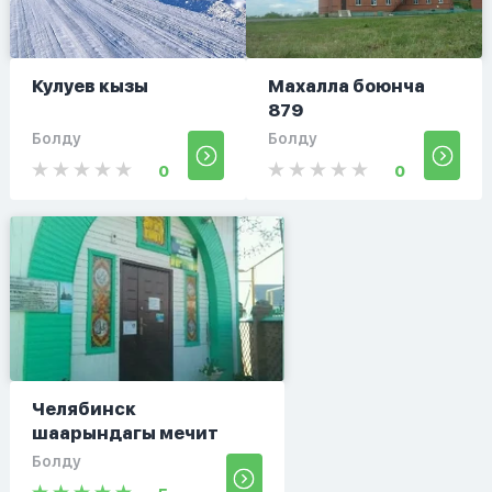
Кулуев кызы
Махалла боюнча
879
Болду
Болду
0
0
Челябинск
шаарындагы мечит
Болду