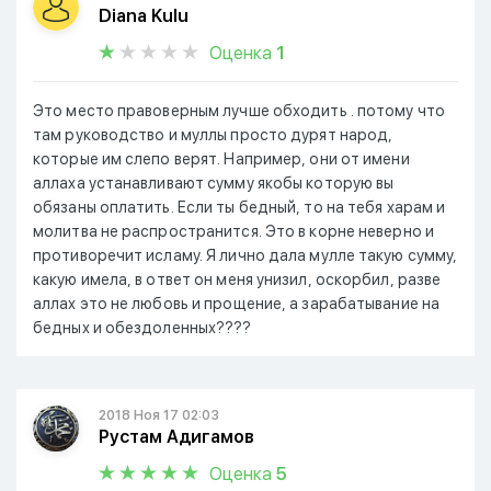
Diana Kulu
Оценка
1
Это место правоверным лучше обходить . потому что
там руководство и муллы просто дурят народ,
которые им слепо верят. Например, они от имени
аллаха устанавливают сумму якобы которую вы
обязаны оплатить. Если ты бедный, то на тебя харам и
молитва не распространится. Это в корне неверно и
противоречит исламу. Я лично дала мулле такую сумму,
какую имела, в ответ он меня унизил, оскорбил, разве
аллах это не любовь и прощение, а зарабатывание на
бедных и обездоленных????
2018 Ноя 17 02:03
Рустам Адигамов
Оценка
5